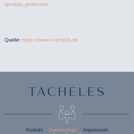
op=data_protection
.
Quelle:
https://www.e-recht24.de
TACHELES
Kontakt
Datenschutz
Impressum